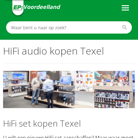
Voordeelland
HiFi audio kopen Texel
HiFi set kopen Texel
U wilt een nieuwe HiFi set aanschaffen? Maar waar moet