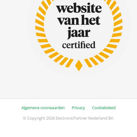
Algemene voorwaarden
Privacy
Cookiebeleid
© Copyright 2026 ElectronicPartner Nederland BV.